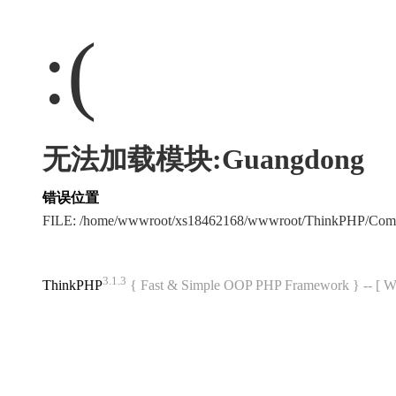
:(
无法加载模块:Guangdong
错误位置
FILE: /home/wwwroot/xs18462168/wwwroot/ThinkPHP/Com
3.1.3
ThinkPHP
{ Fast & Simple OOP PHP Framework } -- 