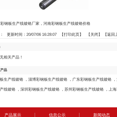
:河南彩钢板生产线镀铬厂家，河南彩钢板生产线镀铬价格
：
更新时间：20/07/06 16:28:07 【
打印此页
】 【
关闭
】
【返回
品
无相关产品！
区产品
板生产线镀铬
，
淄博彩钢板生产线镀铬
，
广东彩钢板生产线镀铬
，
产线镀铬
，
深圳彩钢板生产线镀铬
，
苏州彩钢板生产线镀铬
，
上海
产品展示
信息公示
新闻动态