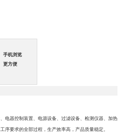
手机浏览
更方便
置、电器控制装置、电源设备、过滤设备、检测仪器、加热
镀工序要求的全部过程，生产效率高，产品质量稳定。