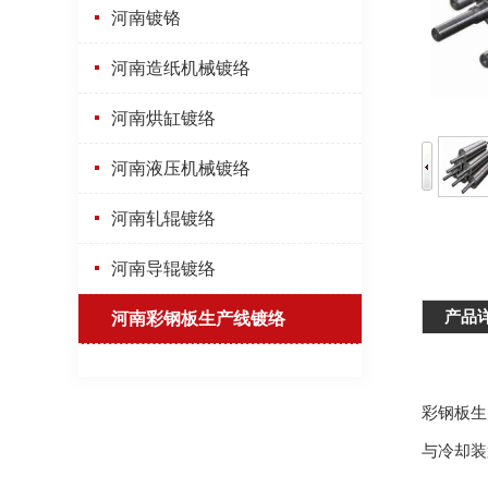
河南镀铬
河南造纸机械镀络
河南烘缸镀络
河南液压机械镀络
河南轧辊镀络
河南导辊镀络
产品
河南彩钢板生产线镀络
彩钢板生
与冷却装