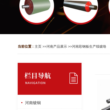
当前位置 :
主页
>>
河南产品展示
>>
河南彩钢板生产线镀络
河南镀铜