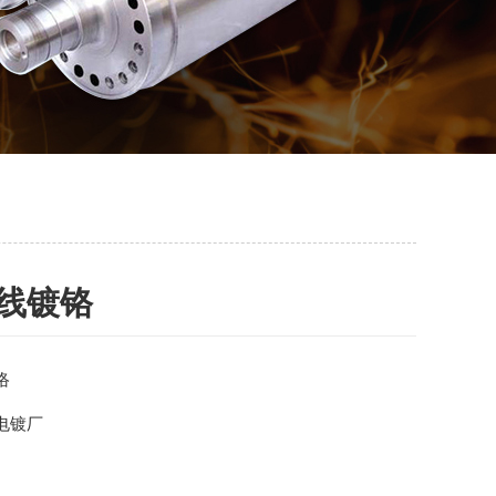
线镀铬
络
电镀厂