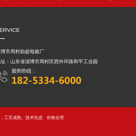
ERVICE
淄博市周村励超电镀厂
地址：山东省淄博市周村区西外环路和平工业园
，工艺成熟、技术先进
、价格合理