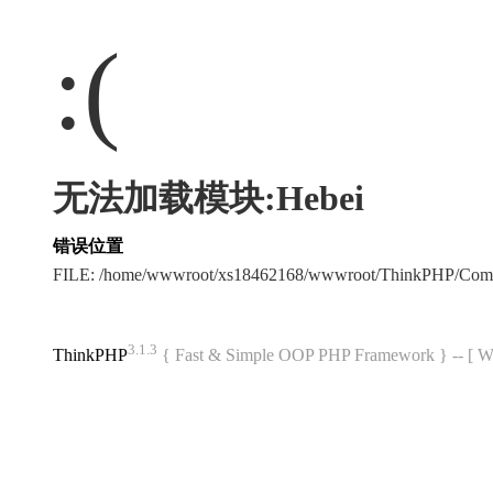
:(
无法加载模块:Hebei
错误位置
FILE: /home/wwwroot/xs18462168/wwwroot/ThinkPHP/Com
3.1.3
ThinkPHP
{ Fast & Simple OOP PHP Framework } -- 