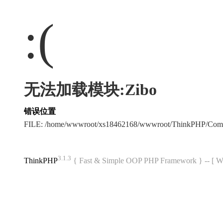
:(
无法加载模块:Zibo
错误位置
FILE: /home/wwwroot/xs18462168/wwwroot/ThinkPHP/Com
3.1.3
ThinkPHP
{ Fast & Simple OOP PHP Framework } -- 